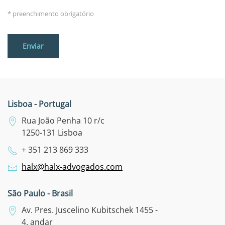
* preenchimento obrigatório
Lisboa - Portugal
Rua João Penha 10 r/c
1250-131 Lisboa
+ 351 213 869 333
halx@halx-advogados.com
São Paulo - Brasil
Av. Pres. Juscelino Kubitschek 1455 -
4. andar